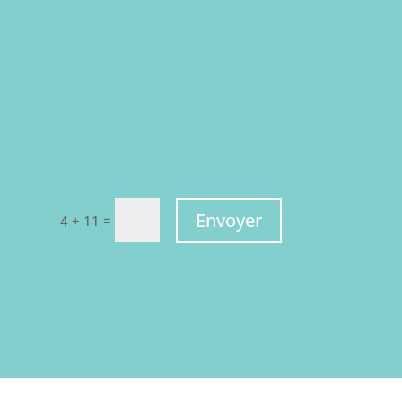
Envoyer
=
4 + 11