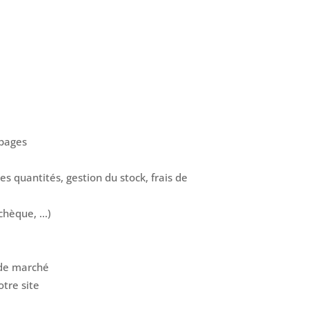
 pages
s quantités, gestion du stock, frais de
hèque, ...)
e de marché
tre site