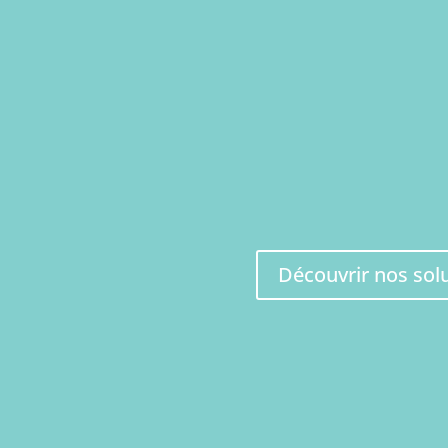
Vous n'avez pas encore de logo et de 
souhaitez refondre celle déjà existante 
toutes pièces une image durable et ha
supports.
Notre but, créer une continuité dans votr
rédactionnelle pour que vous soyez reconn
remarquable pour vos prospects.
Découvrir nos sol