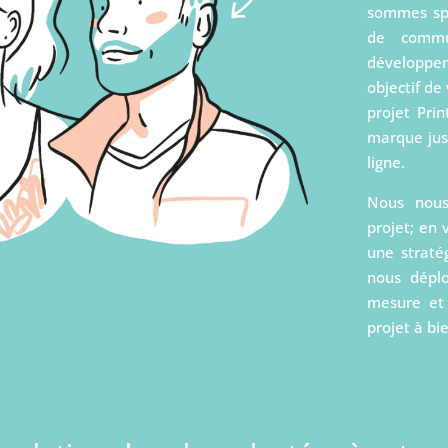
sommes spé
de commu
développe
objectif de
projet Prin
marque jus
ligne.
Nous nous 
projet; en
une straté
nous dépl
mesure et
projet à bi