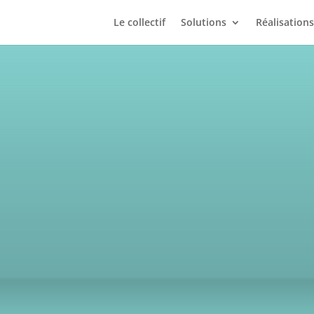
Le collectif
Solutions
Réalisations
es étapes de votre projet selon sa