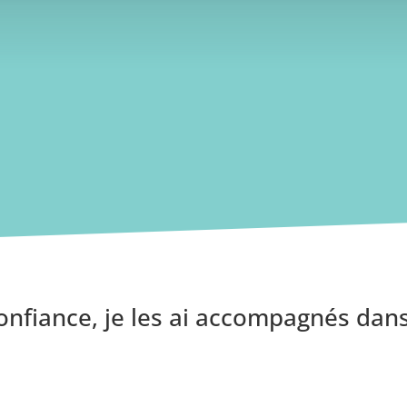
supports de communication clef en main et
b afin d'être autonome dans leur utilisation.
confiance, je les ai accompagnés dans