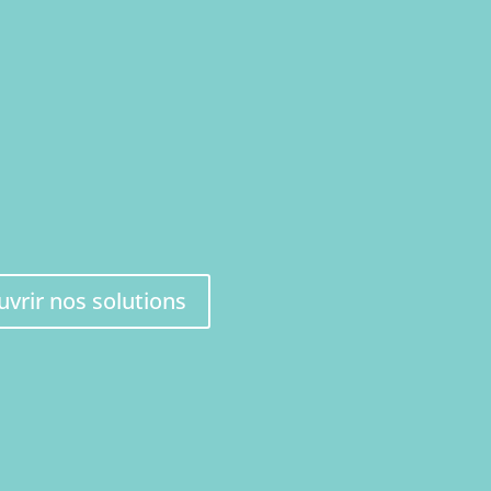
site internet ou souhaitez revoir le vôtre,
meilleure solution pour répondre à vos
chitecture et au design de votre site, le
maintenance.
 en ligne, nous optimisons votre site et vos
ement.
vrir nos solutions