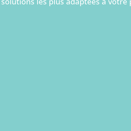
 solutions les plus adaptées à votre
re image
Créer ou re