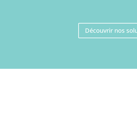
et votre communication sur les réseaux soc
Découvrir nos sol