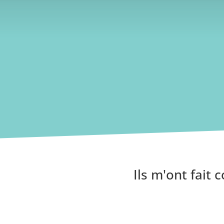
spécialité. Nous vous fournissons tous vos 
vous formons à l'utilisation de vos outils we
Ils m'ont fait 