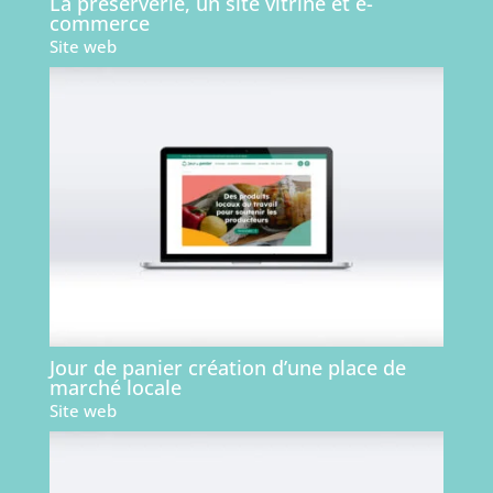
La préserverie, un site vitrine et e-
commerce
Site web
Jour de panier création d’une place de
marché locale
Site web